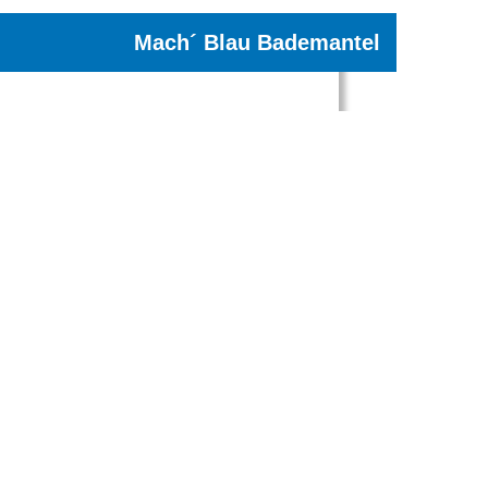
Mach´ Blau Bademantel
380 g/m2, 100% Baumwolle, Schalkragen,
Aufhänger, lange Ärmel, bindegürtel mit zwei
Schlaufen, zwei große aufgesetzte Taschen,
Euro 20,00