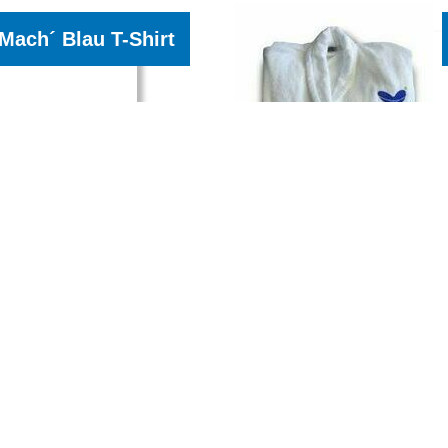
Mach´ Blau T-Shirt
onnene Jersey-
ppelt gelegtes 1
 mit Elasthan,
Mach´ Blau Enti