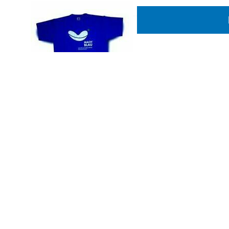
185 g/qm, 100 % ringgesp
BW, einlaufvorbehandelt, do
x 1 geripptes Halsbündchen
Nackenband Euro 5,00
Euro 2,00